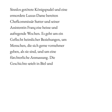
Sinnlos getötete Königspudel und eine 
ermordete Luxus-Dame bereiten 
Chefkommissär Sutter und seiner 
Assistentin Françoise heisse und 
aufregende Wochen. Es geht um ein 
Geflecht heimlicher Beziehungen, um 
Menschen, die sich gerne vornehmer 
geben, als sie sind, und um eine 
fürchterliche Anmassung. Die 
Geschichte spielt in Biel und 
Umgebung sowie im Berner Jura.
ISBN: 978-3-906140-79-7
Versandinformationen
Innerhalb der Schweiz
Kostenloser Versand